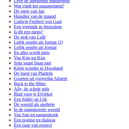
Leve de sprekende minderheid
Wat vindt het management?
De ogen van Jan
Huisdier van de maand
Ludwig Freiherr von Gaal
Een vreemde in Jeruzalem
Is dit een mens?
De stok van Lulli
Lelijk eendje als format (2)
Lelijk eendje als format
En alles wordt niets
Van Kim tot Kim
Snip snapt Snap niet
Klein wonder in Hoogland
De hoed van Plasterk
Groeten uit (on)veilig Almere
Back to the fifties
Ally, de schele gids
Blad voor je EjOekel
Een folder op Urk
De wereld als spelletje
In de omgekeerde wereld
Van San tot pannenkoek
Een poging tot dialoog
Een oase van respect