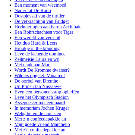
Een moment van weemoed
Nader tot De Roon
Dostojevski van de thriller
De verkrachting van Bridget
Herinneringen aan baron Archibald
Een Rohrschachtest voor Tiger
Een wereld van verschil
Het duo Hard & Leers
Brookje in the branding
Leve de lachende dominee
Zeilmeisje Laura en wij
Met dank aan Mart
Wordt De Kromme dwarser?
Wilders opgelet: Mina redt
De oorbel van Drenthe
Un Prinsu fan Nassaawe
Even een personeelsstop opheffen
Leve het Olympisch Stadion
Assepoester met een baard
In memoriam Jochen Kruger
Welig tieren de narcisten
Met z´n confectiepakkie an
Mijn goede vriend Marchello
Met z'n confectiepakkie an