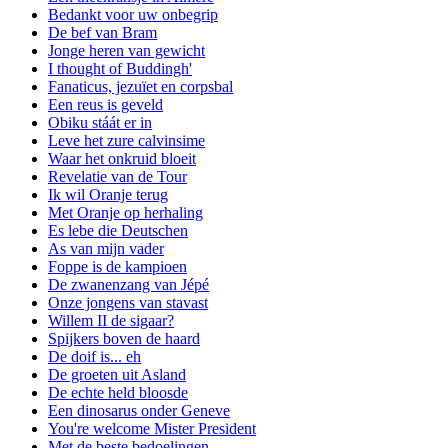
Bedankt voor uw onbegrip
De bef van Bram
Jonge heren van gewicht
I thought of Buddingh'
Fanaticus, jezuïet en corpsbal
Een reus is geveld
Obiku stáát er in
Leve het zure calvinsime
Waar het onkruid bloeit
Revelatie van de Tour
Ik wil Oranje terug
Met Oranje op herhaling
Es lebe die Deutschen
As van mijn vader
Foppe is de kampioen
De zwanenzang van Jépé
Onze jongens van stavast
Willem II de sigaar?
Spijkers boven de haard
De doif is... eh
De groeten uit Asland
De echte held bloosde
Een dinosarus onder Geneve
You're welcome Mister President
Met de beste bedoelingen