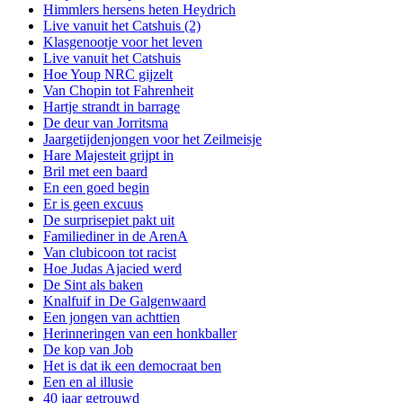
Himmlers hersens heten Heydrich
Live vanuit het Catshuis (2)
Klasgenootje voor het leven
Live vanuit het Catshuis
Hoe Youp NRC gijzelt
Van Chopin tot Fahrenheit
Hartje strandt in barrage
De deur van Jorritsma
Jaargetijdenjongen voor het Zeilmeisje
Hare Majesteit grijpt in
Bril met een baard
En een goed begin
Er is geen excuus
De surprisepiet pakt uit
Familiediner in de ArenA
Van clubicoon tot racist
Hoe Judas Ajacied werd
De Sint als baken
Knalfuif in De Galgenwaard
Een jongen van achttien
Herinneringen van een honkballer
De kop van Job
Het is dat ik een democraat ben
Een en al illusie
40 jaar getrouwd