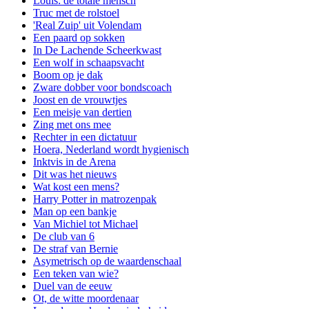
Louis: de totale mensch
Truc met de rolstoel
'Real Zuip' uit Volendam
Een paard op sokken
In De Lachende Scheerkwast
Een wolf in schaapsvacht
Boom op je dak
Zware dobber voor bondscoach
Joost en de vrouwtjes
Een meisje van dertien
Zing met ons mee
Rechter in een dictatuur
Hoera, Nederland wordt hygienisch
Inktvis in de Arena
Dit was het nieuws
Wat kost een mens?
Harry Potter in matrozenpak
Man op een bankje
Van Michiel tot Michael
De club van 6
De straf van Bernie
Asymetrisch op de waardenschaal
Een teken van wie?
Duel van de eeuw
Ot, de witte moordenaar