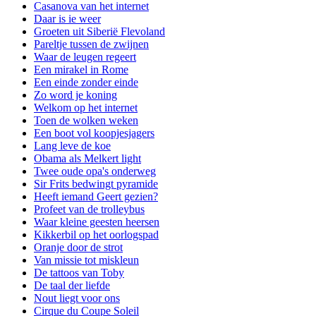
Casanova van het internet
Daar is ie weer
Groeten uit Siberië Flevoland
Pareltje tussen de zwijnen
Waar de leugen regeert
Een mirakel in Rome
Een einde zonder einde
Zo word je koning
Welkom op het internet
Toen de wolken weken
Een boot vol koopjesjagers
Lang leve de koe
Obama als Melkert light
Twee oude opa's onderweg
Sir Frits bedwingt pyramide
Heeft iemand Geert gezien?
Profeet van de trolleybus
Waar kleine geesten heersen
Kikkerbil op het oorlogspad
Oranje door de strot
Van missie tot miskleun
De tattoos van Toby
De taal der liefde
Nout liegt voor ons
Cirque du Coupe Soleil