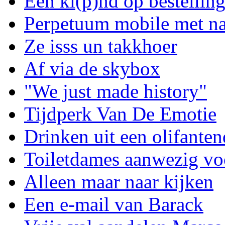
Een ki(p)nd op bestellin
Perpetuum mobile met na
Ze isss un takkhoer
Af via de skybox
"We just made history"
Tijdperk Van De Emotie
Drinken uit een olifanten
Toiletdames aanwezig voo
Alleen maar naar kijken
Een e-mail van Barack