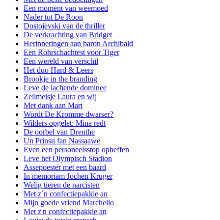
Een moment van weemoed
Nader tot De Roon
Dostojevski van de thriller
De verkrachting van Bridget
Herinneringen aan baron Archibald
Een Rohrschachtest voor Tiger
Een wereld van verschil
Het duo Hard & Leers
Brookje in the branding
Leve de lachende dominee
Zeilmeisje Laura en wij
Met dank aan Mart
Wordt De Kromme dwarser?
Wilders opgelet: Mina redt
De oorbel van Drenthe
Un Prinsu fan Nassaawe
Even een personeelsstop opheffen
Leve het Olympisch Stadion
Assepoester met een baard
In memoriam Jochen Kruger
Welig tieren de narcisten
Met z´n confectiepakkie an
Mijn goede vriend Marchello
Met z'n confectiepakkie an