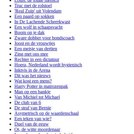
Louis: de totale mensch
Truc met de rolstoel
'Real Zuip' uit Volendam
Een paard op sokken
In De Lachende Scheerkwast
Een wolf in schaapsvacht
Boom op je dak
Zware dobber voor bondscoach
Joost en de vrouwtjes
Een meisje van dertien
Zing met ons mee
Rechter in een dictatuur
Hoera, Nederland wordt hygienisch
Inktvis in de Arena
Dit was het nieuws
Wat kost een mens?
Harry Potter in matrozenpak
Man op een bankje
Van Michiel tot Michael
De club van 6
De straf van Bernie
Asymetrisch op de waardenschaal
Een teken van wie?
Duel van de eeuw
Ot, de witte moordenaar