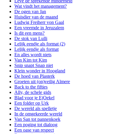
Leve de sprekende minderheid
Wat vindt het management?
De ogen van Jan
Huisdier van de maand
Ludwig Freiherr von Gaal
Een vreemde in Jeruzalem
Is dit een mens?
De stok van Lulli
Lelijk eendje als format (2)
Lelijk eendje als format
En alles wordt niets
Van Kim tot Kim
Snip snapt Snap niet
Klein wonder in Hoogland
De hoed van Plasterk
Groeten uit (on)veilig Almere
Back to the fifties
Ally, de schele gids
Blad voor je EjOekel
Een folder op Urk
De wereld als spelletje
In de omgekeerde wereld
Van San tot pannenkoek
Een poging tot dialoog
Een oase van respect