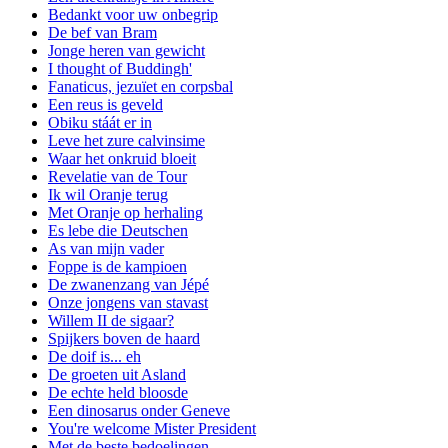
Bedankt voor uw onbegrip
De bef van Bram
Jonge heren van gewicht
I thought of Buddingh'
Fanaticus, jezuïet en corpsbal
Een reus is geveld
Obiku stáát er in
Leve het zure calvinsime
Waar het onkruid bloeit
Revelatie van de Tour
Ik wil Oranje terug
Met Oranje op herhaling
Es lebe die Deutschen
As van mijn vader
Foppe is de kampioen
De zwanenzang van Jépé
Onze jongens van stavast
Willem II de sigaar?
Spijkers boven de haard
De doif is... eh
De groeten uit Asland
De echte held bloosde
Een dinosarus onder Geneve
You're welcome Mister President
Met de beste bedoelingen