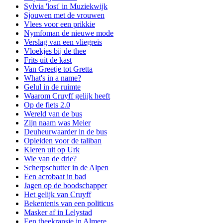
Sylvia 'lost' in Muziekwijk
Sjouwen met de vrouwen
Vlees voor een prikkie
Nymfoman de nieuwe mode
Verslag van een vliegreis
Vloekjes bij de thee
Frits uit de kast
Van Greetje tot Gretta
What's in a name?
Gelul in de ruimte
Waarom Cruyff gelijk heeft
Op de fiets 2.0
Wereld van de bus
Zijn naam was Meier
Deuheurwaarder in de bus
Opleiden voor de taliban
Kleren uit op Urk
Wie van de drie?
Scherpschutter in de Alpen
Een acrobaat in bad
Jagen op de boodschapper
Het gelijk van Cruyff
Bekentenis van een politicus
Masker af in Lelystad
Een theekransje in Almere