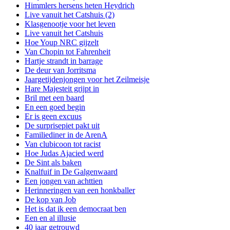
Himmlers hersens heten Heydrich
Live vanuit het Catshuis (2)
Klasgenootje voor het leven
Live vanuit het Catshuis
Hoe Youp NRC gijzelt
Van Chopin tot Fahrenheit
Hartje strandt in barrage
De deur van Jorritsma
Jaargetijdenjongen voor het Zeilmeisje
Hare Majesteit grijpt in
Bril met een baard
En een goed begin
Er is geen excuus
De surprisepiet pakt uit
Familiediner in de ArenA
Van clubicoon tot racist
Hoe Judas Ajacied werd
De Sint als baken
Knalfuif in De Galgenwaard
Een jongen van achttien
Herinneringen van een honkballer
De kop van Job
Het is dat ik een democraat ben
Een en al illusie
40 jaar getrouwd