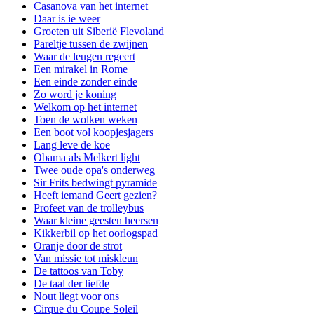
Casanova van het internet
Daar is ie weer
Groeten uit Siberië Flevoland
Pareltje tussen de zwijnen
Waar de leugen regeert
Een mirakel in Rome
Een einde zonder einde
Zo word je koning
Welkom op het internet
Toen de wolken weken
Een boot vol koopjesjagers
Lang leve de koe
Obama als Melkert light
Twee oude opa's onderweg
Sir Frits bedwingt pyramide
Heeft iemand Geert gezien?
Profeet van de trolleybus
Waar kleine geesten heersen
Kikkerbil op het oorlogspad
Oranje door de strot
Van missie tot miskleun
De tattoos van Toby
De taal der liefde
Nout liegt voor ons
Cirque du Coupe Soleil