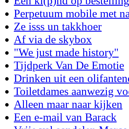
Een ki(p)nd op bestellin
Perpetuum mobile met na
Ze isss un takkhoer
Af via de skybox
"We just made history"
Tijdperk Van De Emotie
Drinken uit een olifanten
Toiletdames aanwezig voo
Alleen maar naar kijken
Een e-mail van Barack